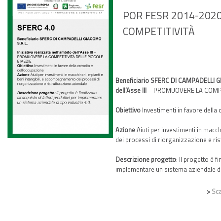
POR FESR 2014-2020
COMPETITIVITÀ
Beneficiario SFERC DI CAMPADELLI G
dell’Asse III
– PROMUOVERE LA COMPE
Obiettivo
Investimenti in favore della
Azione
Aiuti per investimenti in macc
dei processi di riorganizzazione e ri
Descrizione progetto
: Il progetto è f
implementare un sistema aziendale di 
>
Sca