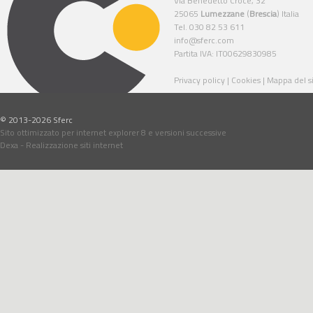
Via Benedetto Croce, 32
25065
Lumezzane
(
Brescia
) Italia
Tel. 030 82 53 611
info@sferc.com
Partita IVA: IT00629830985
Privacy policy
|
Cookies
|
Mappa del s
© 2013-2026 Sferc
Sito ottimizzato per internet explorer 8 e versioni successive
Dexa - Realizzazione siti internet